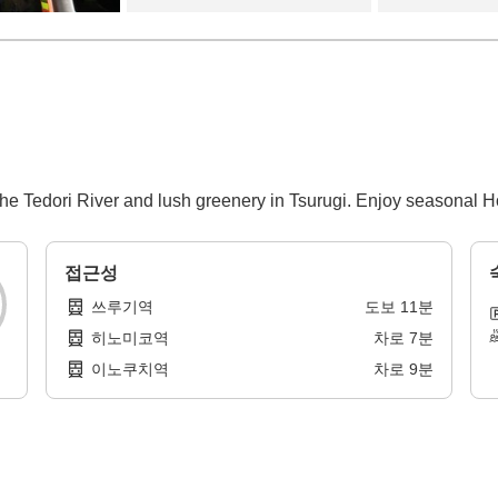
the Tedori River and lush greenery in Tsurugi. Enjoy seasonal H
접근성
쓰루기역
도보
11
분
히노미코역
차로
7
분
이노쿠치역
차로
9
분