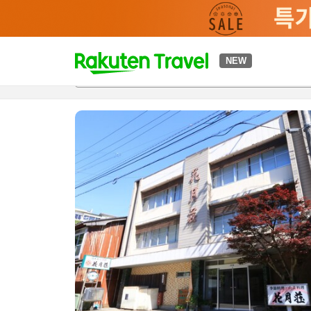
t
NEW
개요
객실 & 숙박 상품
이용 후기
편의 시설/서비스
o
p
P
a
g
e
_
s
e
a
r
c
h