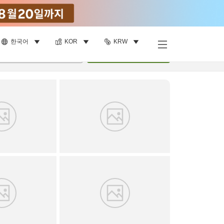
한국어
KOR
KRW
객실 보기
명
•
객실
1
개
검색