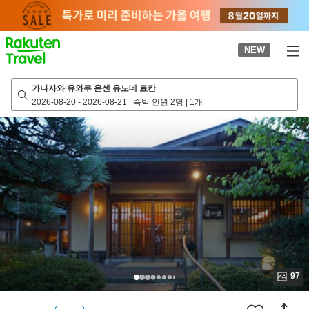
to
top
page
NEW
가나자와 유와쿠 온센 유노데 료칸
2026-08-20
-
2026-08-21
|
숙박 인원 2명
|
1개
97