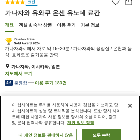
료칸
가나자와 유와쿠 온센 유노데 료칸
개요
객실 & 숙박 상품
이용 후기
기본 정보
가나자와시에서 차로 약 15~20분 / 가나자와의 응접실 / 온천과 음
식, 호화로운 즐거움을 만끽.
가나자와, 이시카와, 일본
지도에서 보기
훌륭함
이용 후기
183
건
4.6
숙소 편의 시설/서비스
이 웹사이트는 쿠키를 사용하여 사용자 경험을 개선하고 당
스파 / 미용실
프라이빗 다이닝
사 웹사이트의 성능 및 트래픽을 분석합니다. 또한 당사 사이
자동판매기
회의실
트에 대한 사용자의 사용 정보를 당사의 소셜 미디어, 광고
및 분석 협력사와 공유합니다.
개인 정보 정책
홈
일본
이시카와
가나자와
내 개인 정보를 판매하지 않음
모두 수락
객실 보기
가나자와 유와쿠 온센 유노데 료칸