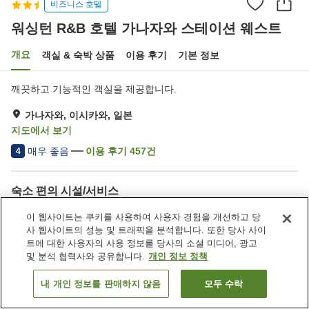
비즈니스 호텔
워싱턴 R&B 호텔 가나자와 스테이션 웨스트
개요
객실 & 숙박 상품
이용 후기
기본 정보
깨끗하고 기능적인 객실을 제공합니다.
가나자와, 이시카와, 일본
지도에서 보기
매우 좋음
이용 후기
457
건
4
숙소 편의 시설/서비스
Wi-Fi
자동판매기
이 웹사이트는 쿠키를 사용하여 사용자 경험을 개선하고 당
공용 전자레인지
세탁 (유료)
사 웹사이트의 성능 및 트래픽을 분석합니다. 또한 당사 사이
트에 대한 사용자의 사용 정보를 당사의 소셜 미디어, 광고
및 분석 협력사와 공유합니다.
개인 정보 정책
홈
일본
이시카와
가나자와
워싱턴 R&B 호텔 가나자와 스테이션 웨스트
내 개인 정보를 판매하지 않음
모두 수락
객실 보기