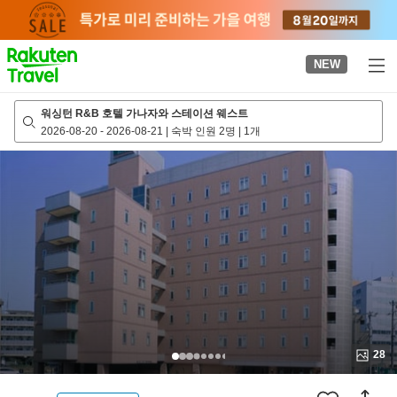
to
top
page
NEW
워싱턴 R&B 호텔 가나자와 스테이션 웨스트
2026-08-20
-
2026-08-21
|
숙박 인원 2명
|
1개
28