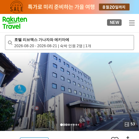
to
top
page
NEW
호텔 리브맥스 가나자와 에키마에
2026-08-20
-
2026-08-21
|
숙박 인원 2명
|
1개
53