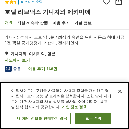
비즈니스 호텔
호텔 리브맥스 가나자와 에키마에
개요
객실 & 숙박 상품
이용 후기
기본 정보
가나자와역에서 도보 약 5분 / 최상의 숙면을 위한 시몬스 침대 제공
/ 전 객실 공기청정기, 가습기, 전자레인지
가나자와, 이시카와, 일본
지도에서 보기
좋음
이용 후기
168
건
3.6
숙소 편의 시설/서비스
이 웹사이트는 쿠키를 사용하여 사용자 경험을 개선하고 당
자동판매기
세탁 (유료)
사 웹사이트의 성능 및 트래픽을 분석합니다. 또한 당사 사이
트에 대한 사용자의 사용 정보를 당사의 소셜 미디어, 광고
및 분석 협력사와 공유합니다.
개인 정보 정책
홈
일본
이시카와
가나자와
호텔 리브맥스 가나자와 에키마에
내 개인 정보를 판매하지 않음
모두 수락
객실 보기