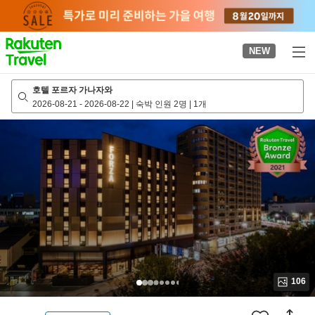
to
top
page
NEW
호텔 포르자 가나자와
2026-08-21
-
2026-08-22
|
숙박 인원 2명
|
1개
106