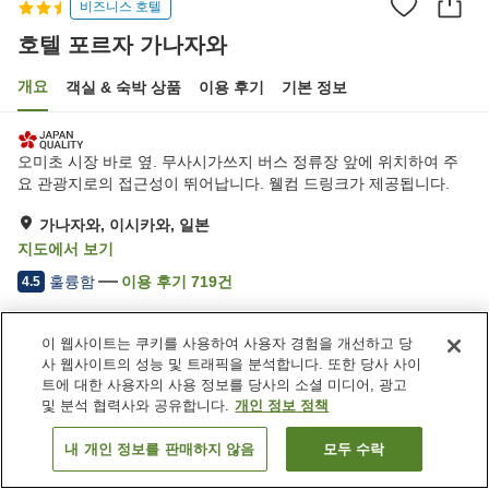
비즈니스 호텔
호텔 포르자 가나자와
개요
객실 & 숙박 상품
이용 후기
기본 정보
오미초 시장 바로 옆. 무사시가쓰지 버스 정류장 앞에 위치하여 주
요 관광지로의 접근성이 뛰어납니다. 웰컴 드링크가 제공됩니다.
가나자와, 이시카와, 일본
지도에서 보기
훌륭함
이용 후기
719
건
4.5
숙소 편의 시설/서비스
이 웹사이트는 쿠키를 사용하여 사용자 경험을 개선하고 당
사 웹사이트의 성능 및 트래픽을 분석합니다. 또한 당사 사이
택배
완전 금연
트에 대한 사용자의 사용 정보를 당사의 소셜 미디어, 광고
자동판매기
공용 전자레인지
및 분석 협력사와 공유합니다.
개인 정보 정책
내 개인 정보를 판매하지 않음
모두 수락
객실 보기
홈
일본
이시카와
가나자와
호텔 포르자 가나자와