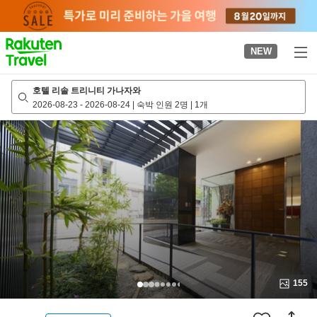
to
top
page
NEW
호텔 리솔 트리니티 가나자와
2026-08-23
-
2026-08-24
|
숙박 인원 2명
|
1개
155