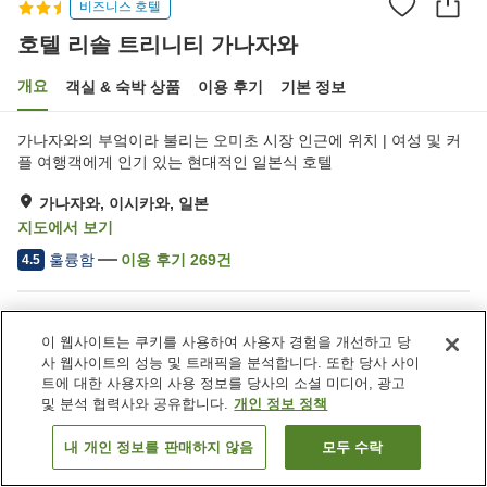
비즈니스 호텔
호텔 리솔 트리니티 가나자와
개요
객실 & 숙박 상품
이용 후기
기본 정보
가나자와의 부엌이라 불리는 오미초 시장 인근에 위치 | 여성 및 커
플 여행객에게 인기 있는 현대적인 일본식 호텔
가나자와, 이시카와, 일본
지도에서 보기
훌륭함
이용 후기
269
건
4.5
숙소 편의 시설/서비스
이 웹사이트는 쿠키를 사용하여 사용자 경험을 개선하고 당
Wi-Fi
완전 금연
사 웹사이트의 성능 및 트래픽을 분석합니다. 또한 당사 사이
지정된 흡연 공간
자동판매기
트에 대한 사용자의 사용 정보를 당사의 소셜 미디어, 광고
및 분석 협력사와 공유합니다.
개인 정보 정책
홈
일본
이시카와
가나자와
호텔 리솔 트리니티 가나자와
내 개인 정보를 판매하지 않음
모두 수락
객실 보기