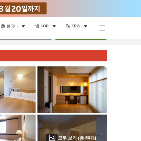
한국어
KOR
KRW
객실 보기
명
•
객실
1
개
검색
모두 보기 (총
50
개)