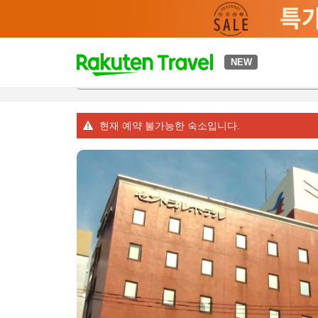
t
NEW
개요
객실 & 숙박 상품
이용 후기
하이라이트
편의 시설/
o
p
P
a
현재 예약 불가능한 숙소입니다.
g
e
_
s
e
a
r
c
h