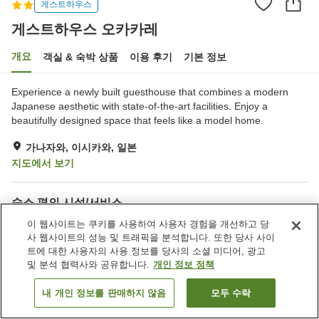
게스트하우스
게스트하우스 오카카레
개요
객실 & 숙박 상품
이용 후기
기본 정보
Experience a newly built guesthouse that combines a modern
Japanese aesthetic with state-of-the-art facilities. Enjoy a
beautifully designed space that feels like a model home.
가나자와, 이시카와, 일본
지도에서 보기
숙소 편의 시설/서비스
주차장
다목적실
이 웹사이트는 쿠키를 사용하여 사용자 경험을 개선하고 당
사 웹사이트의 성능 및 트래픽을 분석합니다. 또한 당사 사이
트에 대한 사용자의 사용 정보를 당사의 소셜 미디어, 광고
홈
일본
이시카와
가나자와
게스트하우스 오카카레
및 분석 협력사와 공유합니다.
개인 정보 정책
내 개인 정보를 판매하지 않음
모두 수락
객실 보기