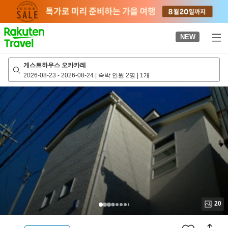
to
top
page
NEW
게스트하우스 오카카레
2026-08-23
-
2026-08-24
|
숙박 인원 2명
|
1개
20