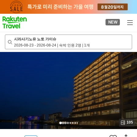
to
top
page
NEW
시라사기노유 노토 가이슈
2026-08-23
-
2026-08-24
|
숙박 인원 2명
|
1개
105