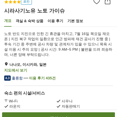
료칸
시라사기노유 노토 가이슈
개요
객실 & 숙박 상품
이용 후기
기본 정보
노토 반도 지진으로 인한 긴 휴관을 마치고, 7월 16일 목요일 재오
픈 | 지진 복구 작업의 일환으로 인근 방파제 재건 공사가 진행 중 |
투숙 기간 중 주변에 공사 차량 및 관계자가 있을 수 있으니 목욕 시
설 이용 시 주의 요망 | 공사 시간: 9 AM~5 PM | 불편을 드려 죄송하
며, 너른 양해 부탁드립니다.
나나오, 이시카와, 일본
지도에서 보기
훌륭함
이용 후기
435
건
4.3
숙소 편의 시설/서비스
Wi-Fi
사우나
라운지
자동판매기