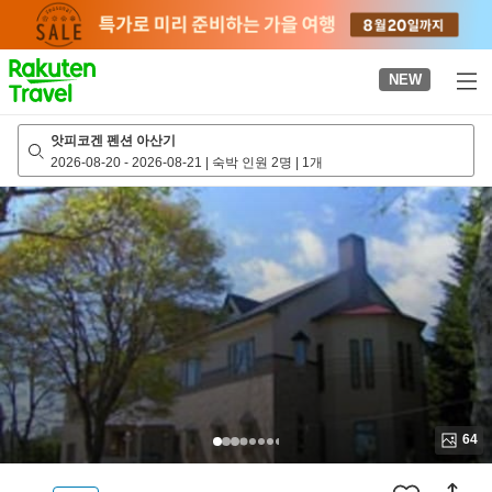
to
top
page
NEW
앗피코겐 펜션 아산기
2026-08-20
-
2026-08-21
|
숙박 인원 2명
|
1개
64