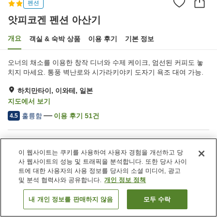
펜션
앗피코겐 펜션 아산기
개요
객실 & 숙박 상품
이용 후기
기본 정보
오너의 채소를 이용한 창작 디너와 수제 케이크, 엄선된 커피도 놓
치지 마세요. 통풍 벽난로와 시가라키야키 도자기 욕조 대여 가능.
하치만타이, 이와테, 일본
지도에서 보기
훌륭함
이용 후기
51
건
4.5
숙소 편의 시설/서비스
이 웹사이트는 쿠키를 사용하여 사용자 경험을 개선하고 당
주차장
라운지
사 웹사이트의 성능 및 트래픽을 분석합니다. 또한 당사 사이
자동판매기
장비 건조실
트에 대한 사용자의 사용 정보를 당사의 소셜 미디어, 광고
및 분석 협력사와 공유합니다.
개인 정보 정책
홈
일본
이와테
하치만타이
앗피코겐 펜션 아산기
내 개인 정보를 판매하지 않음
모두 수락
객실 보기