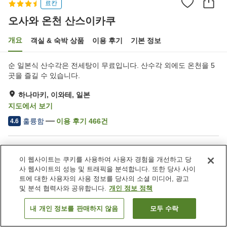
료칸
오사와 온천 산스이카쿠
개요
객실 & 숙박 상품
이용 후기
기본 정보
순 일본식 산수각은 전세탕이 무료입니다. 산수각 외에도 온천을 5
곳을 즐길 수 있습니다.
하나마키, 이와테, 일본
지도에서 보기
훌륭함
이용 후기
466
건
4.6
숙소 편의 시설/서비스
이 웹사이트는 쿠키를 사용하여 사용자 경험을 개선하고 당
주차장
라운지
사 웹사이트의 성능 및 트래픽을 분석합니다. 또한 당사 사이
야식 코너
자동판매기
트에 대한 사용자의 사용 정보를 당사의 소셜 미디어, 광고
및 분석 협력사와 공유합니다.
개인 정보 정책
홈
일본
이와테
하나마키
오사와 온천 산스이카쿠
내 개인 정보를 판매하지 않음
모두 수락
객실 보기