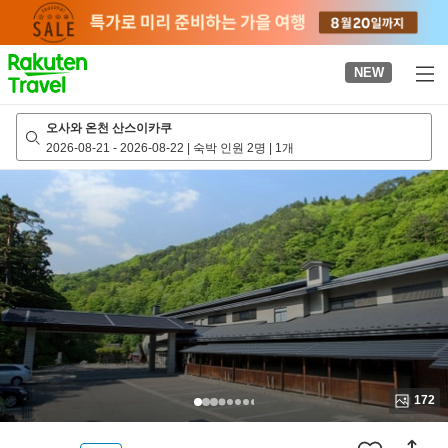
to
top
page
NEW
오사와 온천 산스이카쿠
2026-08-21
-
2026-08-22
|
숙박 인원 2명
|
1개
172