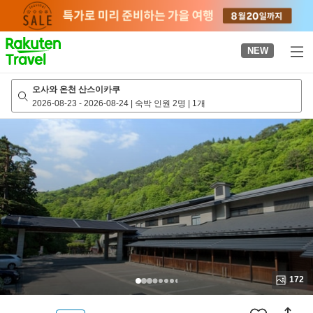
to
top
page
NEW
오사와 온천 산스이카쿠
2026-08-23
-
2026-08-24
|
숙박 인원 2명
|
1개
172