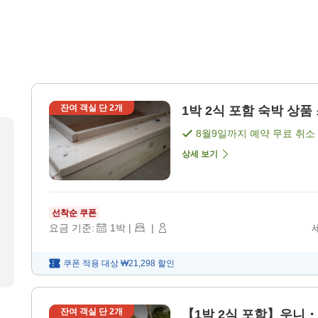
잔여 객실 단
2
개
1박 2식 포함 숙박 상품 
8월9일
까지 예약 무료 취소
상세 보기
선착순 쿠폰
요금 기준:
1
박
|
|
쿠폰 적용 대상
₩21,298
할인
잔여 객실 단
2
개
【1박 2식 포함】우니