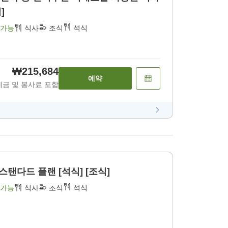
]
 가능
식사
조식
석식
₩215,684
예약
세금 및 봉사료 포함
스탠다드 플랜 [석식] [조식]
 가능
식사
조식
석식