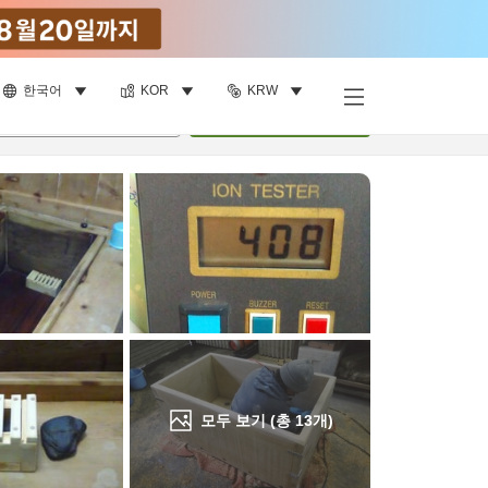
한국어
KOR
KRW
객실 보기
명
•
객실
1
개
검색
모두 보기 (총
13
개)