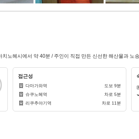
, 하치노헤시에서 약 40분 / 주인이 직접 만든 신선한 해산물과 노
접근성
다마가와역
도보
9
분
슈쿠노헤역
차로
5
분
리쿠추야기역
차로
11
분