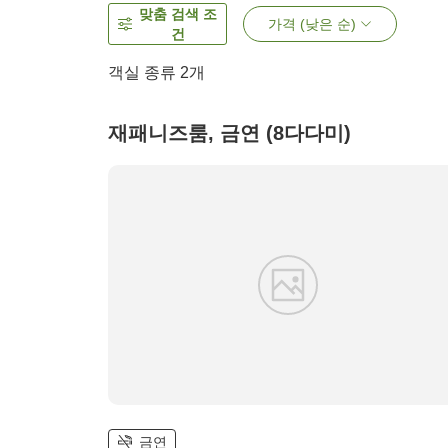
맞춤 검색 조
가격 (낮은 순)
건
객실 종류
2
개
재패니즈룸, 금연 (8다다미)
금연