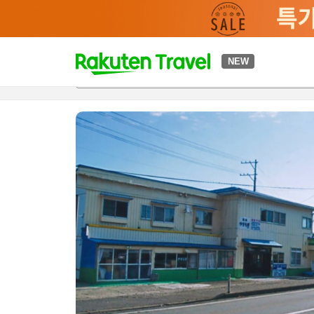
t
NEW
개요
객실 & 숙박 상품
이용 후기
편의 시설/서비스
o
p
P
a
g
e
_
s
e
a
r
c
h