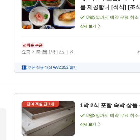
를 제공합니 [석식] [조식
8월9일
까지 예약 무료 취소
상세 보기
선착순 쿠폰
요금 기준:
1
박
|
|
쿠폰 적용 대상
₩32,352
할인
잔여 객실 단
1
개
1박 2식 포함 숙박 상품 
8월9일
까지 예약 무료 취소
상세 보기