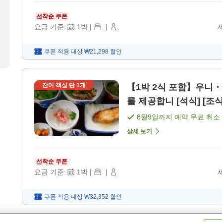
선착순 쿠폰
요금 기준:
1
박
|
|
쿠폰 적용 대상
₩21,298
할인
잔여 객실 단
1
개
【1박 2식 포함】우니
를 제공합니 [석식] [조식
8월9일
까지 예약 무료 취소
상세 보기
선착순 쿠폰
요금 기준:
1
박
|
|
쿠폰 적용 대상
₩32,352
할인