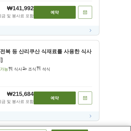
₩141,992
예약
세금 및 봉사료 포함
・전복 등 산리쿠산 식재료를 사용한 식사
]
 가능
식사
조식
석식
₩215,684
예약
세금 및 봉사료 포함