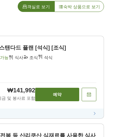
객실로 보기
숙박 상품으로 보기
스탠다드 플랜 [석식] [조식]
 가능
식사
조식
석식
₩141,992
예약
세금 및 봉사료 포함
・전복 등 산리쿠산 식재료를 사용한 식사