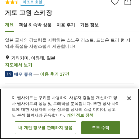
리조트 호텔
게토 고원 스키장
개요
객실 & 숙박 상품
이용 후기
기본 정보
일본 굴지의 강설량을 자랑하는 스노우 리조트. 드넓은 트리 런 지
역과 폭설을 자랑스럽게 제공합니다!
기타카미, 이와테, 일본
지도에서 보기
매우 좋음
이용 후기
17
건
3.9
숙소 편의 시설/서비스
이 웹사이트는 쿠키를 사용하여 사용자 경험을 개선하고 당
주차장
사우나
사 웹사이트의 성능 및 트래픽을 분석합니다. 또한 당사 사이
레스토랑
바
트에 대한 사용자의 사용 정보를 당사의 소셜 미디어, 광고
및 분석 협력사와 공유합니다.
개인 정보 정책
홈
일본
이와테
기타카미
게토 고원 스키장
내 개인 정보를 판매하지 않음
모두 수락
객실 보기