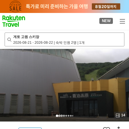
to
top
page
NEW
게토 고원 스키장
2026-08-21
-
2026-08-22
|
숙박 인원 2명
|
1개
14