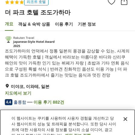
리조트 호텔
더 파크 호텔 조도가하마
개요
객실 & 숙박 상품
이용 후기
기본 정보
조도가하마의 언덕에서 정통 일본의 풍경을 감상할 수 있는, 사계의
혜택이 가득한 호텔 | 객실에서 바라보는 아름다운 바다와 산리쿠
해안의 맛이 가득한 인기 있는 뷔페가 자랑 | 초밥과 기타 연회 음식
으로 구성된 특별 석식 | 반려견 친화적인 옵션도 이용 가능 | 더 파
크 호텔 조도가하마에서 즐기는 맛있는 음식과 멋진 전망
미야코, 이와테, 일본
지도에서 보기
훌륭함
이용 후기
882
건
4.4
이 웹사이트는 쿠키를 사용하여 사용자 경험을 개선하고 당
숙소 편의 시설/서비스
사 웹사이트의 성능 및 트래픽을 분석합니다. 또한 당사 사이
주차장
스파 / 미용실
트에 대한 사용자의 사용 정보를 당사의 소셜 미디어, 광고
레스토랑
바