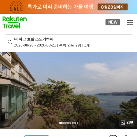
to
top
page
NEW
더 파크 호텔 조도가하마
2026-08-20
-
2026-08-21
|
숙박 인원 2명
|
1개
288