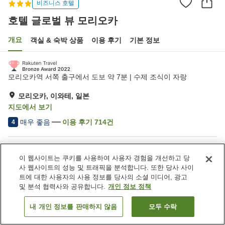
비즈니스 호텔
호텔 글로벌 뷰 모리오카
개요
객실 & 숙박 상품
이용 후기
기본 정보
모리오카역 서쪽 출구에서 도보 약 7분 | 수제 조식이 자랑
모리오카, 이와테, 일본
지도에서 보기
매우 좋음
이용 후기
714
건
4
숙소 편의 시설/서비스
이 웹사이트는 쿠키를 사용하여 사용자 경험을 개선하고 당
스파 / 미용실
자동판매기
사 웹사이트의 성능 및 트래픽을 분석합니다. 또한 당사 사이
공용 전자레인지
주차 (유료)
트에 대한 사용자의 사용 정보를 당사의 소셜 미디어, 광고
및 분석 협력사와 공유합니다.
개인 정보 정책
홈
일본
이와테
모리오카
호텔 글로벌 뷰 모리오카
내 개인 정보를 판매하지 않음
모두 수락
객실 보기