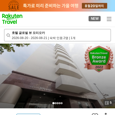
to
top
page
NEW
호텔 글로벌 뷰 모리오카
2026-08-20
-
2026-08-21
|
숙박 인원 2명
|
1개
5