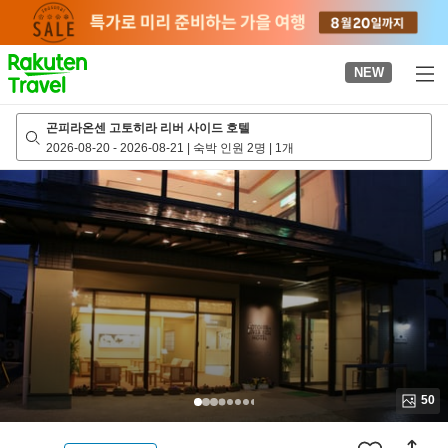
to
top
page
NEW
곤피라온센 고토히라 리버 사이드 호텔
2026-08-20
-
2026-08-21
|
숙박 인원 2명
|
1개
50