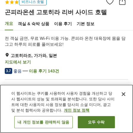
비즈니스 호텔
곤피라온센 고토히라 리버 사이드 호텔
개요
객실 & 숙박 상품
이용 후기
기본 정보
전 객실 금연, 무료 Wi-Fi 이용 가능. 콘피라 온천 대욕장에 몸을 담
그고 하루의 피로를 풀어보세요!
고토히라조, 가가와, 일본
지도에서 보기
좋음
이용 후기
143
건
3.7
숙소 편의 시설/서비스
이 웹사이트는 쿠키를 사용하여 사용자 경험을 개선하고 당
주차장
레스토랑
사 웹사이트의 성능 및 트래픽을 분석합니다. 또한 당사 사이
카페
자동판매기
트에 대한 사용자의 사용 정보를 당사의 소셜 미디어, 광고
및 분석 협력사와 공유합니다.
개인 정보 정책
홈
일본
가가와
고토히라조
내 개인 정보를 판매하지 않음
모두 수락
객실 보기
곤피라온센 고토히라 리버 사이드 호텔