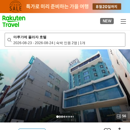
to
top
page
NEW
마루가메 플라자 호텔
2026-08-23
-
2026-08-24
|
숙박 인원 2명
|
1개
56