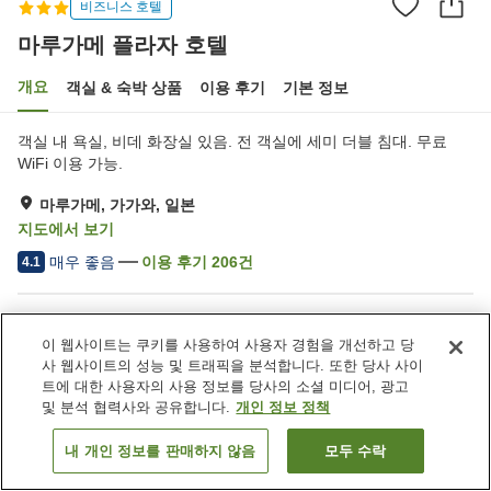
비즈니스 호텔
마루가메 플라자 호텔
개요
객실 & 숙박 상품
이용 후기
기본 정보
객실 내 욕실, 비데 화장실 있음. 전 객실에 세미 더블 침대. 무료
WiFi 이용 가능.
마루가메, 가가와, 일본
지도에서 보기
매우 좋음
이용 후기
206
건
4.1
숙소 편의 시설/서비스
이 웹사이트는 쿠키를 사용하여 사용자 경험을 개선하고 당
주차장
회의실
사 웹사이트의 성능 및 트래픽을 분석합니다. 또한 당사 사이
세탁 (유료)
택배
트에 대한 사용자의 사용 정보를 당사의 소셜 미디어, 광고
및 분석 협력사와 공유합니다.
개인 정보 정책
홈
일본
가가와
마루가메
마루가메 플라자 호텔
내 개인 정보를 판매하지 않음
모두 수락
객실 보기