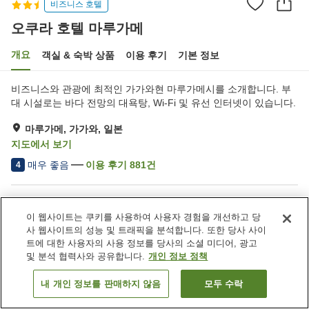
비즈니스 호텔
오쿠라 호텔 마루가메
개요
객실 & 숙박 상품
이용 후기
기본 정보
비즈니스와 관광에 최적인 가가와현 마루가메시를 소개합니다. 부
대 시설로는 바다 전망의 대욕탕, Wi-Fi 및 유선 인터넷이 있습니다.
마루가메, 가가와, 일본
지도에서 보기
매우 좋음
이용 후기
881
건
4
숙소 편의 시설/서비스
이 웹사이트는 쿠키를 사용하여 사용자 경험을 개선하고 당
주차장
사우나
사 웹사이트의 성능 및 트래픽을 분석합니다. 또한 당사 사이
스파 / 미용실
레스토랑
트에 대한 사용자의 사용 정보를 당사의 소셜 미디어, 광고
및 분석 협력사와 공유합니다.
개인 정보 정책
홈
일본
가가와
마루가메
오쿠라 호텔 마루가메
내 개인 정보를 판매하지 않음
모두 수락
객실 보기