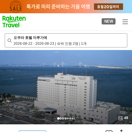
to
top
page
NEW
오쿠라 호텔 마루가메
2026-08-22
-
2026-08-23
|
숙박 인원 2명
|
1개
48