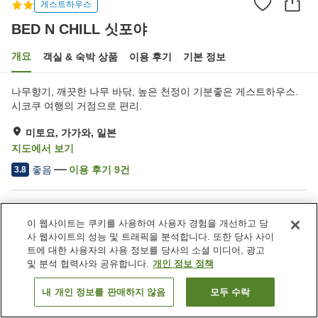
게스트하우스
BED N CHILL 싯포야
개요
객실 & 숙박 상품
이용 후기
기본 정보
나무향기, 깨끗한 나무 바닦, 높은 천정이 기분좋은 게스트하우스.
시코쿠 여행의 거점으로 편리.
미토요, 가가와, 일본
지도에서 보기
좋음
이용 후기
9
건
3.8
숙소 편의 시설/서비스
이 웹사이트는 쿠키를 사용하여 사용자 경험을 개선하고 당
주차장
바비큐 시설
사 웹사이트의 성능 및 트래픽을 분석합니다. 또한 당사 사이
세탁 (무료)
트에 대한 사용자의 사용 정보를 당사의 소셜 미디어, 광고
및 분석 협력사와 공유합니다.
개인 정보 정책
홈
일본
가가와
미토요
BED N CHILL 싯포야
내 개인 정보를 판매하지 않음
모두 수락
객실 보기