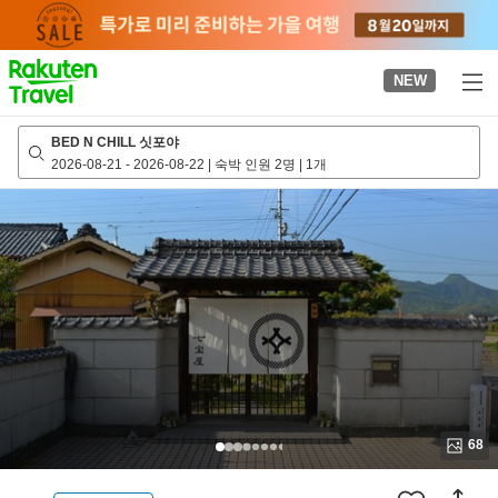
to
top
page
NEW
BED N CHILL 싯포야
2026-08-21
-
2026-08-22
|
숙박 인원 2명
|
1개
68