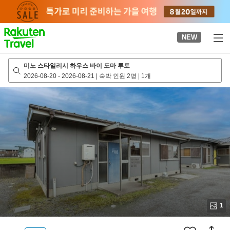
to
top
page
NEW
미노 스타일리시 하우스 바이 도마 루토
2026-08-20
-
2026-08-21
|
숙박 인원 2명
|
1개
1