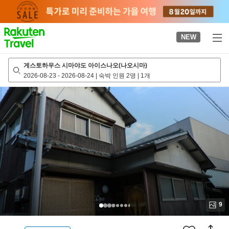
to
top
page
NEW
게스토하우스 시마야도 아이스나오(나오시마)
2026-08-23
-
2026-08-24
|
숙박 인원 2명
|
1개
9