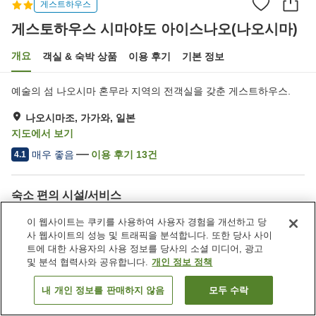
게스트하우스
게스토하우스 시마야도 아이스나오(나오시마)
개요
객실 & 숙박 상품
이용 후기
기본 정보
예술의 섬 나오시마 혼무라 지역의 전객실을 갖춘 게스트하우스.
나오시마조, 가가와, 일본
지도에서 보기
매우 좋음
이용 후기
13
건
4.1
숙소 편의 시설/서비스
공용 부엌
공용 전자레인지
이 웹사이트는 쿠키를 사용하여 사용자 경험을 개선하고 당
공용 냉장고
사 웹사이트의 성능 및 트래픽을 분석합니다. 또한 당사 사이
트에 대한 사용자의 사용 정보를 당사의 소셜 미디어, 광고
및 분석 협력사와 공유합니다.
개인 정보 정책
홈
일본
가가와
나오시마조
게스토하우스 시마야도 아이스나오(나오시마)
내 개인 정보를 판매하지 않음
모두 수락
객실 보기