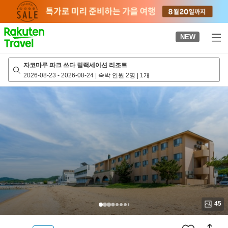
to
top
page
NEW
자코마루 파크 쓰다 릴랙세이션 리조트
2026-08-23
-
2026-08-24
|
숙박 인원 2명
|
1개
45