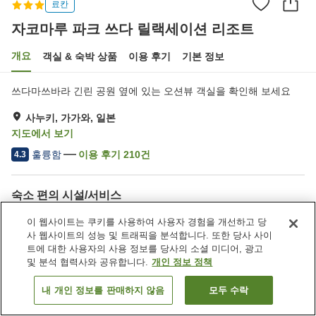
료칸
자코마루 파크 쓰다 릴랙세이션 리조트
개요
객실 & 숙박 상품
이용 후기
기본 정보
쓰다마쓰바라 긴린 공원 옆에 있는 오션뷰 객실을 확인해 보세요
사누키, 가가와, 일본
지도에서 보기
훌륭함
이용 후기
210
건
4.3
숙소 편의 시설/서비스
주차장
사우나
이 웹사이트는 쿠키를 사용하여 사용자 경험을 개선하고 당
피트니스 클럽 / 헬스장
수영장
사 웹사이트의 성능 및 트래픽을 분석합니다. 또한 당사 사이
트에 대한 사용자의 사용 정보를 당사의 소셜 미디어, 광고
및 분석 협력사와 공유합니다.
개인 정보 정책
홈
일본
가가와
사누키
자코마루 파크 쓰다 릴랙세이션 리조트
내 개인 정보를 판매하지 않음
모두 수락
객실 보기