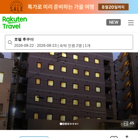
to
top
page
NEW
호텔 후쿠야
2026-08-22
-
2026-08-23
|
숙박 인원 2명
|
1개
45