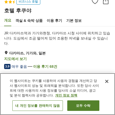
비즈니스 호텔
호텔 후쿠야
개요
객실 & 숙박 상품
이용 후기
기본 정보
JR 다카마쓰역과 가가와현청, 다카마쓰 시청 사이에 위치하고 있습
니다. 도심에서 조금 떨어져 있어 조용한 저녁을 보내실 수 있습니
다.
다카마쓰, 가가와, 일본
지도에서 보기
매우 좋음
이용 후기
68
건
3.9
이 웹사이트는 쿠키를 사용하여 사용자 경험을 개선하고 당
숙소 편의 시설/서비스
사 웹사이트의 성능 및 트래픽을 분석합니다. 또한 당사 사이
주차장
스파 / 미용실
트에 대한 사용자의 사용 정보를 당사의 소셜 미디어, 광고
레스토랑
카페
및 분석 협력사와 공유합니다.
개인 정보 정책
내 개인 정보를 판매하지 않음
모두 수락
객실 보기
홈
일본
가가와
다카마쓰
호텔 후쿠야