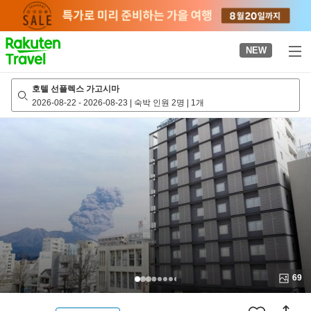
to
top
page
NEW
호텔 선플렉스 가고시마
2026-08-22
-
2026-08-23
|
숙박 인원 2명
|
1개
69