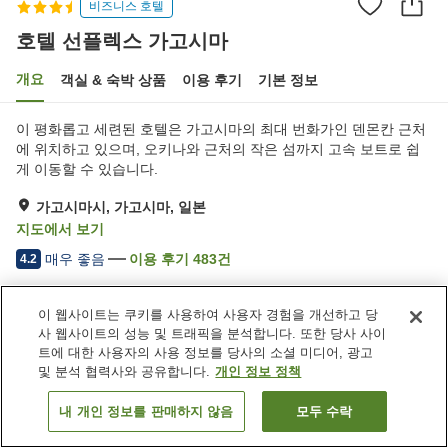
비즈니스 호텔
호텔 선플렉스 가고시마
개요
객실 & 숙박 상품
이용 후기
기본 정보
이 평화롭고 세련된 호텔은 가고시마의 최대 번화가인 덴몬칸 근처
에 위치하고 있으며, 오키나와 근처의 작은 섬까지 고속 보트로 쉽
게 이동할 수 있습니다.
가고시마시, 가고시마, 일본
지도에서 보기
매우 좋음
이용 후기
483
건
4.2
이 웹사이트는 쿠키를 사용하여 사용자 경험을 개선하고 당
숙소 편의 시설/서비스
사 웹사이트의 성능 및 트래픽을 분석합니다. 또한 당사 사이
스파 / 미용실
레스토랑
트에 대한 사용자의 사용 정보를 당사의 소셜 미디어, 광고
자동판매기
세탁 (유료)
및 분석 협력사와 공유합니다.
개인 정보 정책
내 개인 정보를 판매하지 않음
모두 수락
객실 보기
홈
일본
가고시마
가고시마시
호텔 선플렉스 가고시마