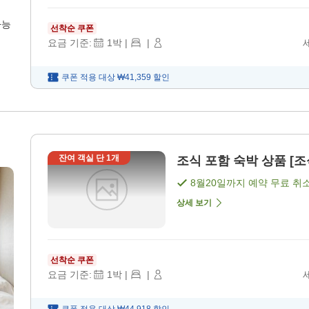
가능
선착순 쿠폰
요금 기준:
1
박
|
|
쿠폰 적용 대상
₩41,359
할인
잔여 객실 단
1
개
조식 포함 숙박 상품 [조
8월20일
까지 예약 무료 취
상세 보기
선착순 쿠폰
요금 기준:
1
박
|
|