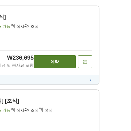
식]
소 가능
식사
조식
₩236,695
예약
세금 및 봉사료 포함
] [조식]
소 가능
식사
조식
석식