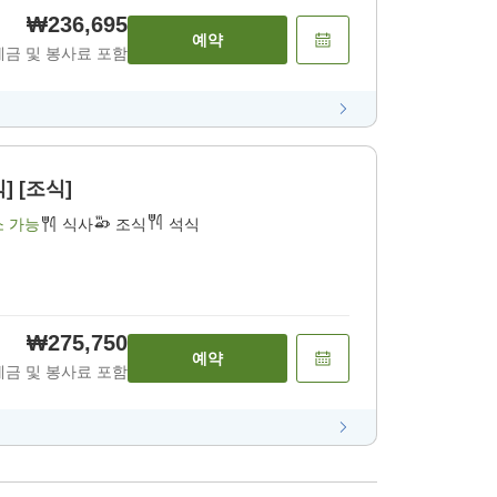
₩236,695
예약
세금 및 봉사료 포함
] [조식]
소 가능
식사
조식
석식
₩275,750
예약
세금 및 봉사료 포함