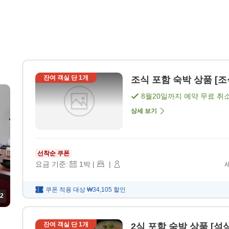
잔여 객실 단
1
개
조식 포함 숙박 상품 [조
8월20일
까지 예약 무료 취
상세 보기
선착순 쿠폰
요금 기준:
1
박
|
|
쿠폰 적용 대상
₩34,105
할인
2
잔여 객실 단
1
개
2식 포함 숙박 상품 [석식