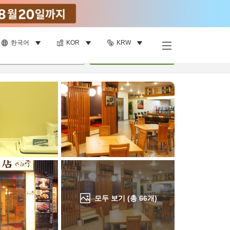
한국어
KOR
KRW
객실 보기
명
•
객실
1
개
검색
모두 보기 (총
66
개)