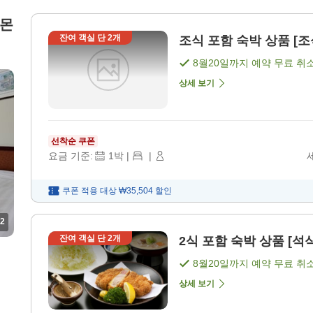
시몬
잔여 객실 단
2
개
조식 포함 숙박 상품 [조
8월20일
까지 예약 무료 취
상세 보기
선착순 쿠폰
요금 기준:
1
박
|
|
쿠폰 적용 대상
₩35,504
할인
2
잔여 객실 단
2
개
2식 포함 숙박 상품 [석식
8월20일
까지 예약 무료 취
상세 보기