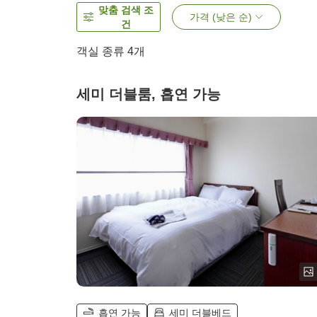
맞춤 검색 조
가격 (낮은 순)
건
객실 종류
4
개
세미 더블룸, 흡연 가능
흡연 가능
세미 더블베드