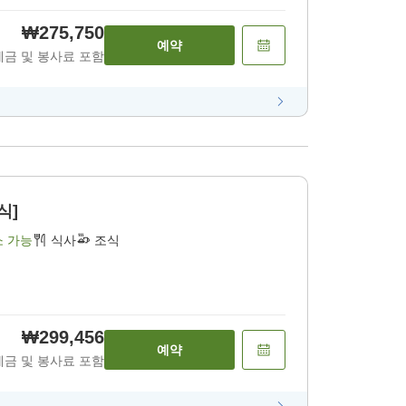
₩275,750
예약
세금 및 봉사료 포함
식]
소 가능
식사
조식
₩299,456
예약
세금 및 봉사료 포함