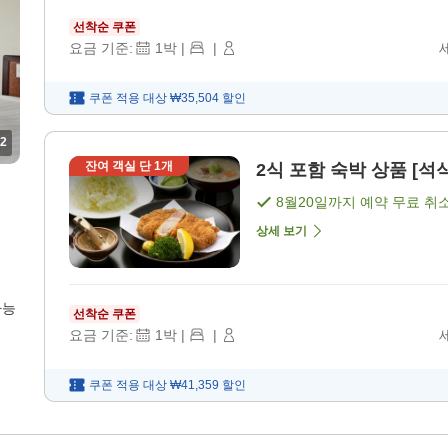
선착순 쿠폰
요금 기준:
1
박
|
|
쿠폰 적용 대상
₩35,504
할인
2
잔여 객실 단
1
개
2식 포함 숙박 상품 [석식
8월20일
까지 예약 무료 취
상세 보기
가능
선착순 쿠폰
요금 기준:
1
박
|
|
쿠폰 적용 대상
₩41,359
할인