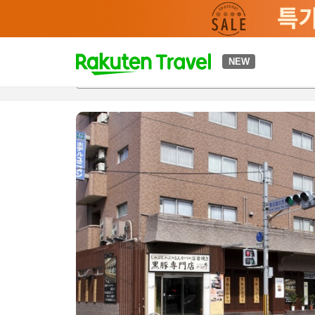
t
NEW
개요
객실 & 숙박 상품
이용 후기
하이라이트
편의 시설/
o
p
P
a
g
e
_
s
e
a
r
c
h