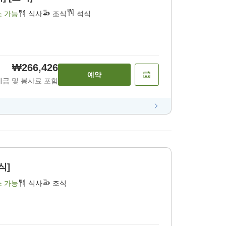
소 가능
식사
조식
석식
₩266,426
예약
세금 및 봉사료 포함
식]
소 가능
식사
조식