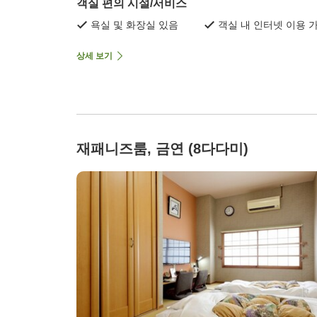
객실 편의 시설/서비스
욕실 및 화장실 있음
객실 내 인터넷 이용 
상세 보기
재패니즈룸, 금연 (8다다미)