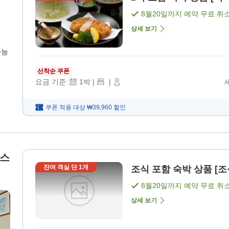
8월20일
까지 예약 무료 취
상세 보기
가능
선착순 쿠폰
요금 기준:
1
박
|
|
쿠폰 적용 대상
₩39,960
할인
몬스
잔여 객실 단
1
개
조식 포함 숙박 상품 [조
8월20일
까지 예약 무료 취
상세 보기