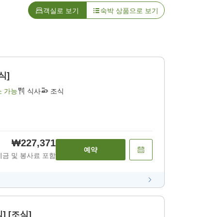
객실로 보기
숙박 상품으로 보기
식]
소 가능
식사
조식
₩227,371
예약
세금 및 봉사료 포함
] [조식]