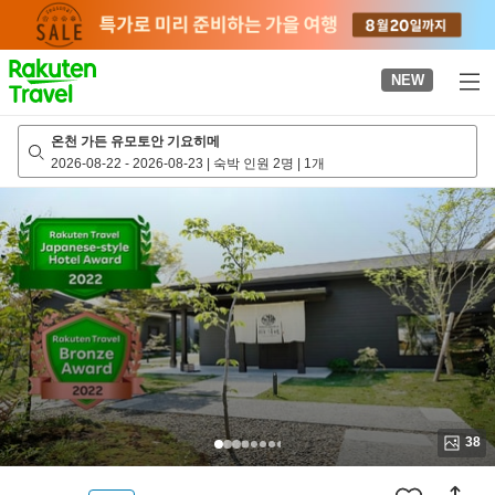
to
top
page
NEW
온천 가든 유모토안 기요히메
2026-08-22
-
2026-08-23
|
숙박 인원 2명
|
1개
38