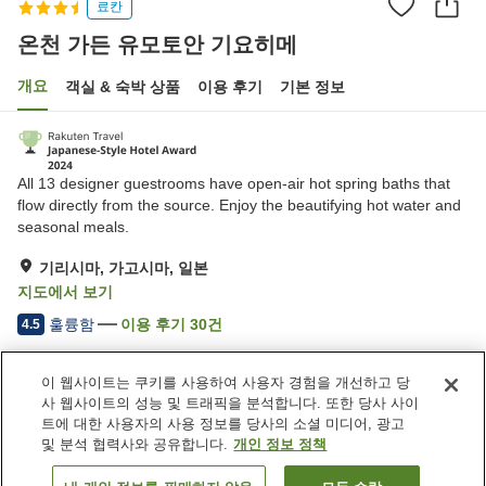
료칸
온천 가든 유모토안 기요히메
개요
객실 & 숙박 상품
이용 후기
기본 정보
All 13 designer guestrooms have open-air hot spring baths that
flow directly from the source. Enjoy the beautifying hot water and
seasonal meals.
기리시마, 가고시마, 일본
지도에서 보기
훌륭함
이용 후기
30
건
4.5
이 웹사이트는 쿠키를 사용하여 사용자 경험을 개선하고 당
숙소 편의 시설/서비스
사 웹사이트의 성능 및 트래픽을 분석합니다. 또한 당사 사이
Wi-Fi
피트니스 클럽 / 헬스장
트에 대한 사용자의 사용 정보를 당사의 소셜 미디어, 광고
프라이빗 다이닝
바
및 분석 협력사와 공유합니다.
개인 정보 정책