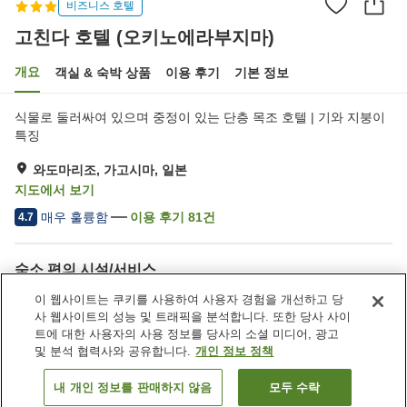
비즈니스 호텔
고친다 호텔 (오키노에라부지마)
개요
객실 & 숙박 상품
이용 후기
기본 정보
식물로 둘러싸여 있으며 중정이 있는 단층 목조 호텔 | 기와 지붕이
특징
와도마리조, 가고시마, 일본
지도에서 보기
매우 훌륭함
이용 후기
81
건
4.7
숙소 편의 시설/서비스
택배
무료 티백
이 웹사이트는 쿠키를 사용하여 사용자 경험을 개선하고 당
픽업 및 샌딩 서비스 (예약 필
픽업 및 샌딩 서비스 (무료)
사 웹사이트의 성능 및 트래픽을 분석합니다. 또한 당사 사이
요)
트에 대한 사용자의 사용 정보를 당사의 소셜 미디어, 광고
및 분석 협력사와 공유합니다.
개인 정보 정책
홈
일본
가고시마
와도마리조
내 개인 정보를 판매하지 않음
모두 수락
객실 보기
고친다 호텔 (오키노에라부지마)