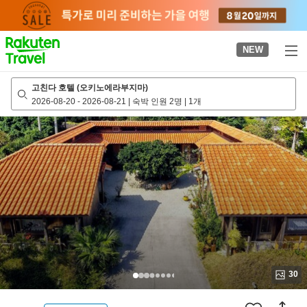
to
top
page
NEW
고친다 호텔 (오키노에라부지마)
2026-08-20
-
2026-08-21
|
숙박 인원 2명
|
1개
30