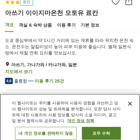
료칸
아쓰기 이이지마온천 모토유 료칸
개요
객실 & 숙박 상품
이용 후기
기본 정보
도쿄 중심부에서 약 1시간 거리에 있는 계류를 따라 위치한 온천 숙
소. 온천수는 알칼리성이 높아 피부 미용에 좋습니다. 별채 일본식
방에서 제철 연회 요리를 맛보십시오.
아쓰기, 가나가와 / 카나가와, 일본
지도에서 보기
훌륭함
이용 후기
28
건
4.6
숙소 편의 시설/서비스
이 웹사이트는 쿠키를 사용하여 사용자 경험을 개선하고 당
주차장
스파 / 미용실
사 웹사이트의 성능 및 트래픽을 분석합니다. 또한 당사 사이
카페
자동판매기
트에 대한 사용자의 사용 정보를 당사의 소셜 미디어, 광고
및 분석 협력사와 공유합니다.
개인 정보 정책
홈
일본
가나가와 / 카나가와
아쓰기
내 개인 정보를 판매하지 않음
모두 수락
객실 보기
아쓰기 이이지마온천 모토유 료칸