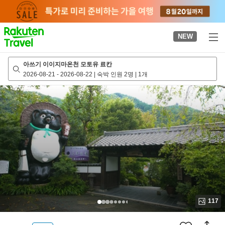
to
top
page
NEW
아쓰기 이이지마온천 모토유 료칸
2026-08-21
-
2026-08-22
|
숙박 인원 2명
|
1개
117