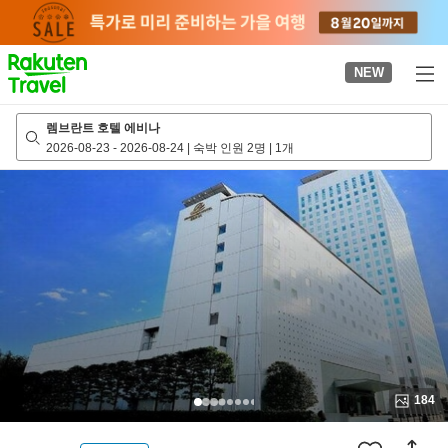
to
top
page
NEW
렘브란트 호텔 에비나
2026-08-23
-
2026-08-24
|
숙박 인원 2명
|
1개
184