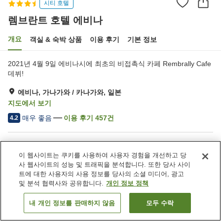
시티 호텔
렘브란트 호텔 에비나
개요
객실 & 숙박 상품
이용 후기
기본 정보
2021년 4월 9일 에비나시에 최초의 비접촉식 카페 Rembrally Cafe
데뷔!
에비나, 가나가와 / 카나가와, 일본
지도에서 보기
매우 좋음
이용 후기
457
건
4.2
숙소 편의 시설/서비스
이 웹사이트는 쿠키를 사용하여 사용자 경험을 개선하고 당
주차장
스파 / 미용실
사 웹사이트의 성능 및 트래픽을 분석합니다. 또한 당사 사이
피트니스 클럽 / 헬스장
레스토랑
트에 대한 사용자의 사용 정보를 당사의 소셜 미디어, 광고
및 분석 협력사와 공유합니다.
개인 정보 정책
홈
일본
가나가와 / 카나가와
에비나
렘브란트 호텔 에비나
내 개인 정보를 판매하지 않음
모두 수락
객실 보기