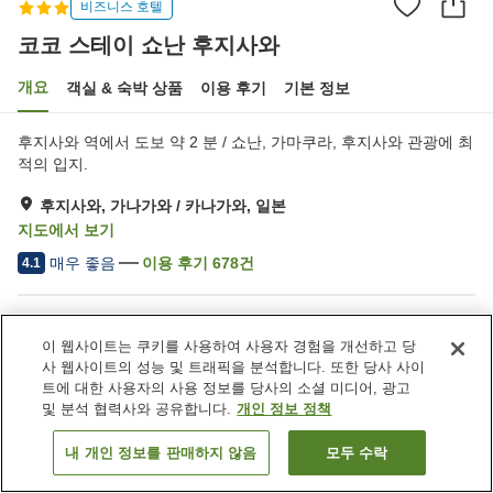
비즈니스 호텔
코코 스테이 쇼난 후지사와
개요
객실 & 숙박 상품
이용 후기
기본 정보
후지사와 역에서 도보 약 2 분 / 쇼난, 가마쿠라, 후지사와 관광에 최
적의 입지.
후지사와, 가나가와 / 카나가와, 일본
지도에서 보기
매우 좋음
이용 후기
678
건
4.1
숙소 편의 시설/서비스
이 웹사이트는 쿠키를 사용하여 사용자 경험을 개선하고 당
스파 / 미용실
자동판매기
사 웹사이트의 성능 및 트래픽을 분석합니다. 또한 당사 사이
세탁 (유료)
택배
트에 대한 사용자의 사용 정보를 당사의 소셜 미디어, 광고
및 분석 협력사와 공유합니다.
개인 정보 정책
홈
일본
가나가와 / 카나가와
후지사와
내 개인 정보를 판매하지 않음
모두 수락
객실 보기
코코 스테이 쇼난 후지사와