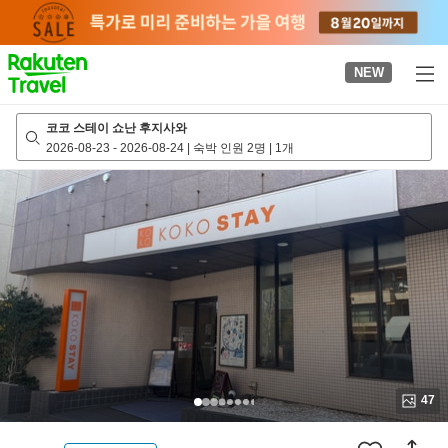
to
top
page
NEW
코코 스테이 쇼난 후지사와
2026-08-23
-
2026-08-24
|
숙박 인원 2명
|
1개
47