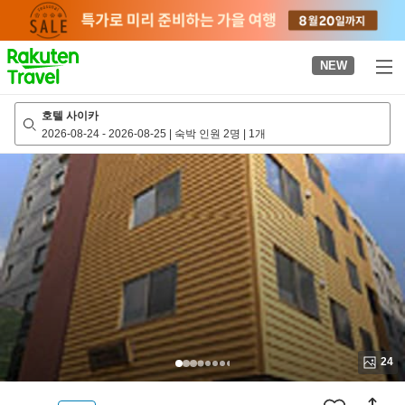
to
top
page
NEW
호텔 사이카
2026-08-24
-
2026-08-25
|
숙박 인원 2명
|
1개
24