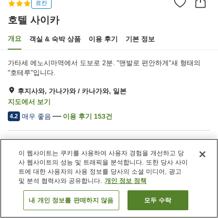
료칸
호텔 사이카
개요
객실 & 숙박 상품
이용 후기
기본 정보
가타세 에노시마역에서 도보로 2분. "맨발로 편안하게"새 형태의
"호테루"입니다.
후지사와, 가나가와 / 카나가와, 일본
지도에서 보기
매우 좋음
이용 후기
153
건
4.2
숙소 편의 시설/서비스
이 웹사이트는 쿠키를 사용하여 사용자 경험을 개선하고 당
주차장
자동판매기
사 웹사이트의 성능 및 트래픽을 분석합니다. 또한 당사 사이
트에 대한 사용자의 사용 정보를 당사의 소셜 미디어, 광고
및 분석 협력사와 공유합니다.
개인 정보 정책
홈
일본
가나가와 / 카나가와
후지사와
호텔 사이카
내 개인 정보를 판매하지 않음
모두 수락
객실 보기