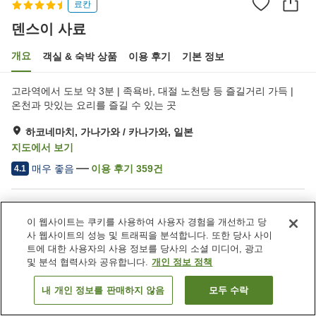
료칸
덴스이 사료
개요
객실 & 숙박 상품
이용 후기
기본 정보
고라역에서 도보 약 3분 | 족욕바, 대절 노천탕 등 즐길거리 가득 |
온천과 맛있는 요리를 즐길 수 있는 곳
하코네마치, 가나가와 / 카나가와, 일본
지도에서 보기
매우 좋음
이용 후기
359
건
4.1
숙소 편의 시설/서비스
이 웹사이트는 쿠키를 사용하여 사용자 경험을 개선하고 당
Wi-Fi
역에서 도보 5분
사 웹사이트의 성능 및 트래픽을 분석합니다. 또한 당사 사이
암반욕
사우나
트에 대한 사용자의 사용 정보를 당사의 소셜 미디어, 광고
및 분석 협력사와 공유합니다.
개인 정보 정책
홈
일본
가나가와 / 카나가와
하코네마치
덴스이 사료
내 개인 정보를 판매하지 않음
모두 수락
객실 보기