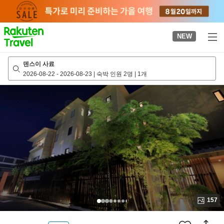
to
top
page
NEW
덴스이 사료
2026-08-22
-
2026-08-23
|
숙박 인원 2명
|
1개
157