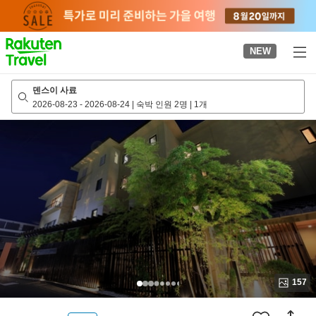
to
top
page
NEW
덴스이 사료
2026-08-23
-
2026-08-24
|
숙박 인원 2명
|
1개
157