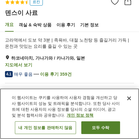
료칸
덴스이 사료
개요
객실 & 숙박 상품
이용 후기
기본 정보
고라역에서 도보 약 3분 | 족욕바, 대절 노천탕 등 즐길거리 가득 |
온천과 맛있는 요리를 즐길 수 있는 곳
하코네마치, 가나가와 / 카나가와, 일본
지도에서 보기
매우 좋음
이용 후기
359
건
4.1
숙소 편의 시설/서비스
이 웹사이트는 쿠키를 사용하여 사용자 경험을 개선하고 당
Wi-Fi
역에서 도보 5분
사 웹사이트의 성능 및 트래픽을 분석합니다. 또한 당사 사이
암반욕
사우나
트에 대한 사용자의 사용 정보를 당사의 소셜 미디어, 광고
및 분석 협력사와 공유합니다.
개인 정보 정책
홈
일본
가나가와 / 카나가와
하코네마치
덴스이 사료
내 개인 정보를 판매하지 않음
모두 수락
객실 보기