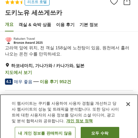
리조트 호텔
도키노유 세쓰게쓰카
개요
객실 & 숙박 상품
이용 후기
기본 정보
고라역 앞에 위치, 전 객실 158실에 노천탕이 있음, 원천에서 흘러
나오는 온천 수를 만끽하세요.
하코네마치, 가나가와 / 카나가와, 일본
지도에서 보기
매우 좋음
이용 후기
952
건
4.1
숙소 편의 시설/서비스
이 웹사이트는 쿠키를 사용하여 사용자 경험을 개선하고 당
주차장
사우나
사 웹사이트의 성능 및 트래픽을 분석합니다. 또한 당사 사이
스파 / 미용실
라운지
트에 대한 사용자의 사용 정보를 당사의 소셜 미디어, 광고
및 분석 협력사와 공유합니다.
개인 정보 정책
홈
일본
가나가와 / 카나가와
하코네마치
내 개인 정보를 판매하지 않음
모두 수락
객실 보기
도키노유 세쓰게쓰카