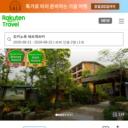
to
top
page
NEW
도키노유 세쓰게쓰카
2026-08-21
-
2026-08-22
|
숙박 인원 2명
|
1개
119