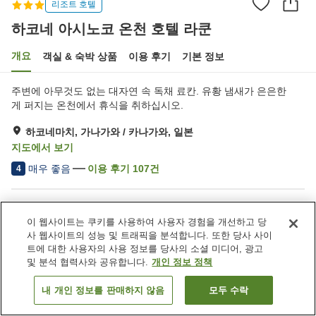
리조트 호텔
하코네 아시노코 온천 호텔 라쿤
개요
객실 & 숙박 상품
이용 후기
기본 정보
주변에 아무것도 없는 대자연 속 독채 료칸. 유황 냄새가 은은한
게 퍼지는 온천에서 휴식을 취하십시오.
하코네마치, 가나가와 / 카나가와, 일본
지도에서 보기
매우 좋음
이용 후기
107
건
4
숙소 편의 시설/서비스
이 웹사이트는 쿠키를 사용하여 사용자 경험을 개선하고 당
주차장
스파 / 미용실
사 웹사이트의 성능 및 트래픽을 분석합니다. 또한 당사 사이
자동판매기
노천탕 (온천)
트에 대한 사용자의 사용 정보를 당사의 소셜 미디어, 광고
및 분석 협력사와 공유합니다.
개인 정보 정책
홈
일본
가나가와 / 카나가와
하코네마치
내 개인 정보를 판매하지 않음
모두 수락
객실 보기
하코네 아시노코 온천 호텔 라쿤