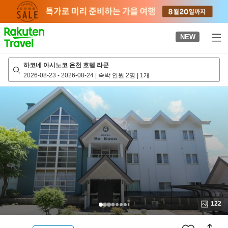
to
top
page
NEW
하코네 아시노코 온천 호텔 라쿤
2026-08-23
-
2026-08-24
|
숙박 인원 2명
|
1개
122