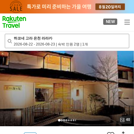
to
top
page
NEW
하코네 고라 온천 라라카
2026-08-22
-
2026-08-23
|
숙박 인원 2명
|
1개
40