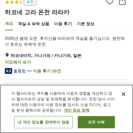
료칸
하코네 고라 온천 라라카
개요
객실 & 숙박 상품
이용 후기
기본 정보
2005년 봄에 오픈. 후지산을 바라보며 객실을 즐기십시오. 원천에
서 흐르는 유백색 온천.
하코네마치, 가나가와 / 카나가와, 일본
지도에서 보기
훌륭함
이용 후기
10
건
4.3
숙소 편의 시설/서비스
이 웹사이트는 쿠키를 사용하여 사용자 경험을 개선하고 당
주차장
자동판매기
사 웹사이트의 성능 및 트래픽을 분석합니다. 또한 당사 사이
노천탕 (온천)
탁구
트에 대한 사용자의 사용 정보를 당사의 소셜 미디어, 광고
및 분석 협력사와 공유합니다.
개인 정보 정책
홈
일본
가나가와 / 카나가와
하코네마치
내 개인 정보를 판매하지 않음
모두 수락
객실 보기
하코네 고라 온천 라라카