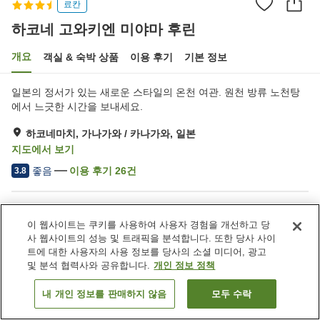
료칸
하코네 고와키엔 미야마 후린
개요
객실 & 숙박 상품
이용 후기
기본 정보
일본의 정서가 있는 새로운 스타일의 온천 여관. 원천 방류 노천탕
에서 느긋한 시간을 보내세요.
하코네마치, 가나가와 / 카나가와, 일본
지도에서 보기
좋음
이용 후기
26
건
3.8
숙소 편의 시설/서비스
이 웹사이트는 쿠키를 사용하여 사용자 경험을 개선하고 당
주차장
자동판매기
사 웹사이트의 성능 및 트래픽을 분석합니다. 또한 당사 사이
노천탕 (온천)
대욕장
트에 대한 사용자의 사용 정보를 당사의 소셜 미디어, 광고
및 분석 협력사와 공유합니다.
개인 정보 정책
홈
일본
가나가와 / 카나가와
하코네마치
내 개인 정보를 판매하지 않음
모두 수락
객실 보기
하코네 고와키엔 미야마 후린