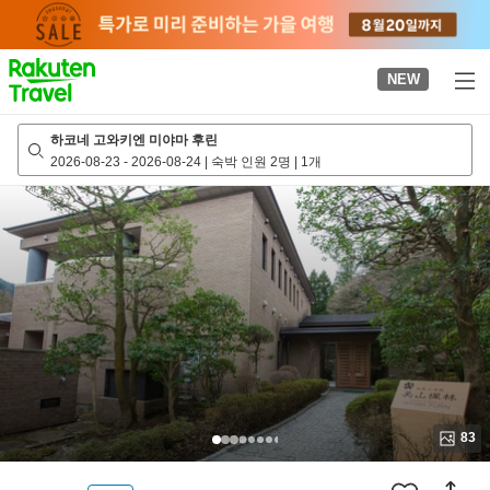
to
top
page
NEW
하코네 고와키엔 미야마 후린
2026-08-23
-
2026-08-24
|
숙박 인원 2명
|
1개
83