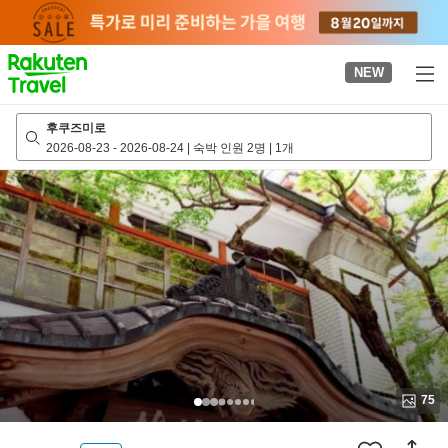
to
top
page
NEW
후쿠즈미로
2026-08-23
-
2026-08-24
|
숙박 인원 2명
|
1개
75