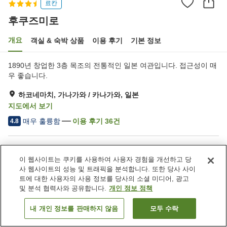
료칸
후쿠즈미로
개요
객실 & 숙박 상품
이용 후기
기본 정보
1890년 창업한 3층 목조의 전통적인 일본 여관입니다. 접근성이 매
우 좋습니다.
하코네마치, 가나가와 / 카나가와, 일본
지도에서 보기
매우 훌륭함
이용 후기
36
건
4.8
숙소 편의 시설/서비스
이 웹사이트는 쿠키를 사용하여 사용자 경험을 개선하고 당
주차장
바
사 웹사이트의 성능 및 트래픽을 분석합니다. 또한 당사 사이
연회장
대욕장
트에 대한 사용자의 사용 정보를 당사의 소셜 미디어, 광고
및 분석 협력사와 공유합니다.
개인 정보 정책
홈
일본
가나가와 / 카나가와
하코네마치
후쿠즈미로
내 개인 정보를 판매하지 않음
모두 수락
객실 보기