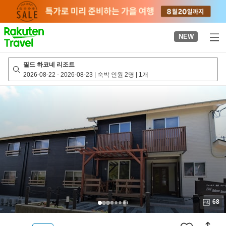
to
top
page
NEW
필드 하코네 리조트
2026-08-22
-
2026-08-23
|
숙박 인원 2명
|
1개
68