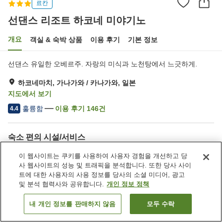
료칸
선댄스 리조트 하코네 미야기노
개요
객실 & 숙박 상품
이용 후기
기본 정보
선댄스 유일한 오베르주. 자랑의 미식과 노천탕에서 느긋하게.
하코네마치, 가나가와 / 카나가와, 일본
지도에서 보기
훌륭함
이용 후기
146
건
4.4
숙소 편의 시설/서비스
주차장
레스토랑
이 웹사이트는 쿠키를 사용하여 사용자 경험을 개선하고 당
건물 내에서 반려동물 동반
자동판매기
사 웹사이트의 성능 및 트래픽을 분석합니다. 또한 당사 사이
가능
트에 대한 사용자의 사용 정보를 당사의 소셜 미디어, 광고
및 분석 협력사와 공유합니다.
개인 정보 정책
홈
일본
가나가와 / 카나가와
하코네마치
내 개인 정보를 판매하지 않음
모두 수락
객실 보기
선댄스 리조트 하코네 미야기노