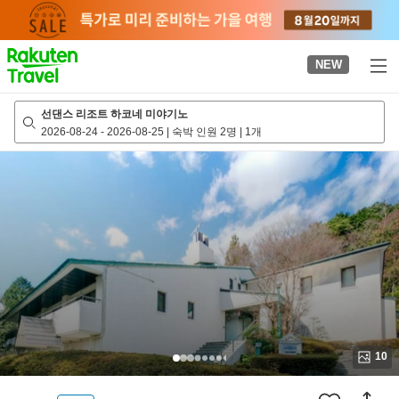
to
top
page
NEW
선댄스 리조트 하코네 미야기노
2026-08-24
-
2026-08-25
|
숙박 인원 2명
|
1개
10