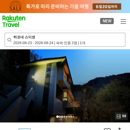
to
top
page
NEW
하코네 스이센
2026-08-23
-
2026-08-24
|
숙박 인원 2명
|
1개
98