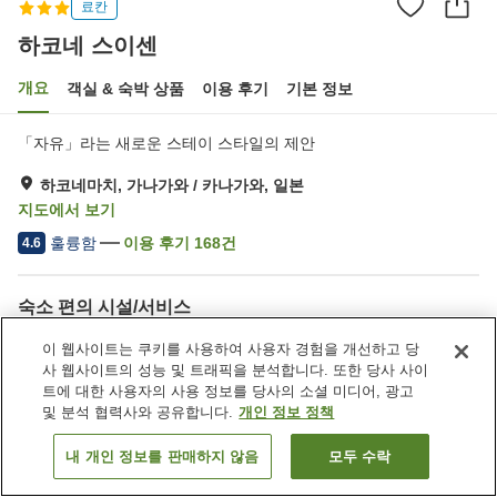
료칸
하코네 스이센
개요
객실 & 숙박 상품
이용 후기
기본 정보
「자유」라는 새로운 스테이 스타일의 제안
하코네마치, 가나가와 / 카나가와, 일본
지도에서 보기
훌륭함
이용 후기
168
건
4.6
숙소 편의 시설/서비스
주차장
다목적실
이 웹사이트는 쿠키를 사용하여 사용자 경험을 개선하고 당
공용 부엌
노천탕 (온천)
사 웹사이트의 성능 및 트래픽을 분석합니다. 또한 당사 사이
트에 대한 사용자의 사용 정보를 당사의 소셜 미디어, 광고
및 분석 협력사와 공유합니다.
개인 정보 정책
홈
일본
가나가와 / 카나가와
하코네마치
하코네 스이센
내 개인 정보를 판매하지 않음
모두 수락
객실 보기