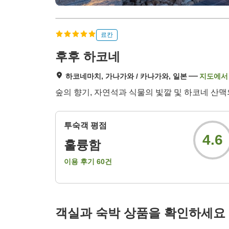
료칸
후후 하코네
하코네마치, 가나가와 / 카나가와, 일본
지도에서
숲의 향기, 자연석과 식물의 빛깔 및 하코네 산맥
투숙객 평점
4.6
훌륭함
이용 후기
60
건
객실과 숙박 상품을 확인하세요