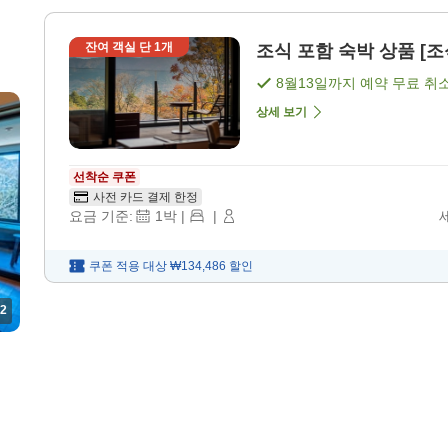
잔여 객실 단
1
개
조식 포함 숙박 상품 [조
8월13일
까지 예약 무료 취
상세 보기
선착순 쿠폰
사전 카드 결제 한정
요금 기준:
1
박
|
|
쿠폰 적용 대상
₩134,486
할인
2