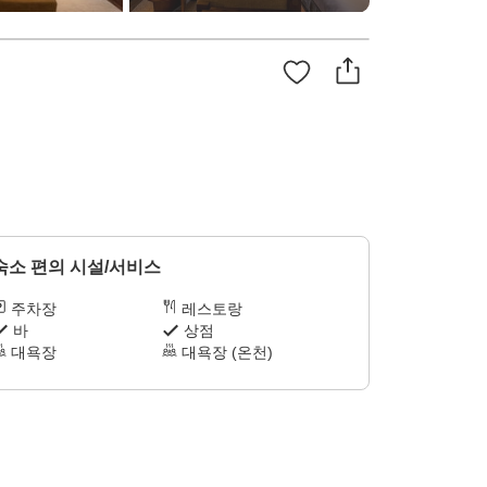
숙소 편의 시설/서비스
주차장
레스토랑
바
상점
대욕장
대욕장 (온천)