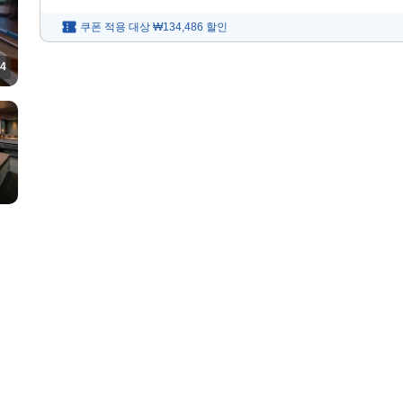
쿠폰 적용 대상
₩134,486
할인
4