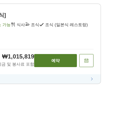
식]
소 가능
식사
조식
조식 (일본식 레스토랑)
₩1,015,819
예약
세금 및 봉사료 포함