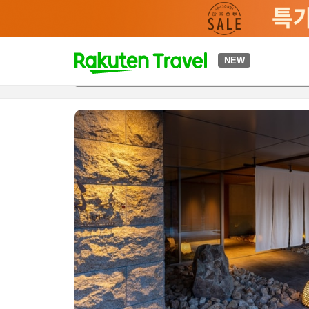
t
NEW
개요
객실 & 숙박 상품
이용 후기
편의 시설/서비스
o
p
P
a
g
e
_
s
e
a
r
c
h