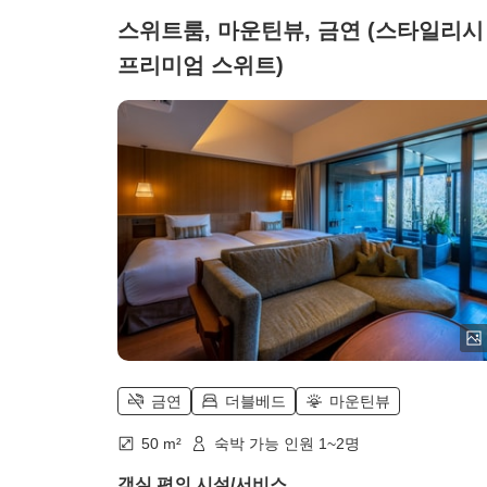
스위트룸, 마운틴뷰, 금연 (스타일리시
프리미엄 스위트)
금연
더블베드
마운틴뷰
50 m²
숙박 가능 인원 1~2명
객실 편의 시설/서비스