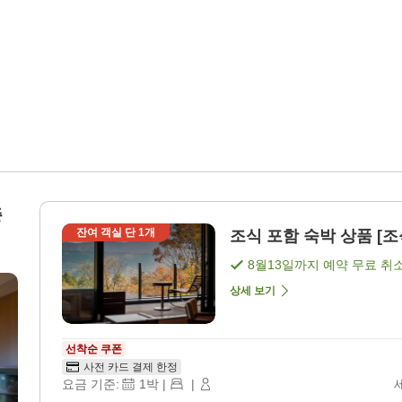
중
잔여 객실 단
1
개
조식 포함 숙박 상품 [조
8월13일
까지 예약 무료 취
상세 보기
선착순 쿠폰
사전 카드 결제 한정
요금 기준:
1
박
|
|