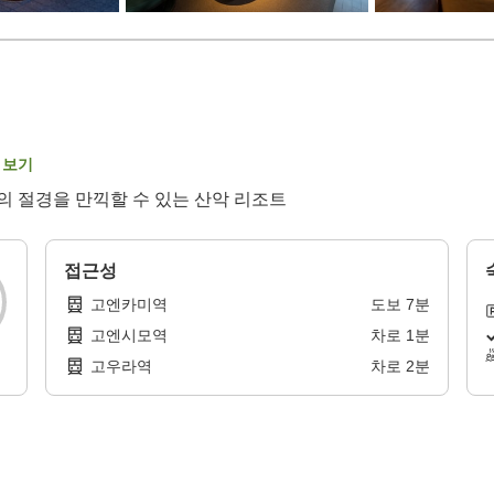
 보기
의 절경을 만끽할 수 있는 산악 리조트
접근성
고엔카미역
도보
7
분
고엔시모역
차로
1
분
고우라역
차로
2
분