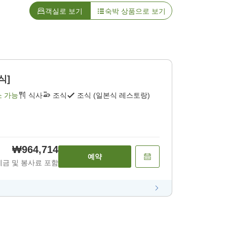
객실로 보기
숙박 상품으로 보기
식]
소 가능
식사
조식
조식 (일본식 레스토랑)
₩964,714
예약
세금 및 봉사료 포함