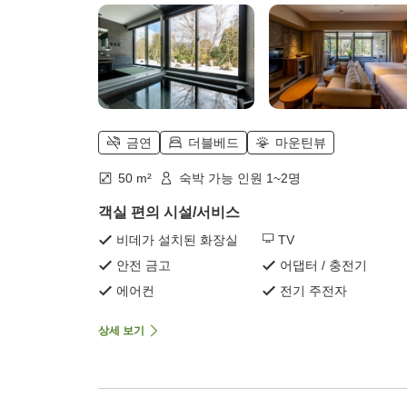
금연
더블베드
마운틴뷰
50 m²
숙박 가능 인원 1~2명
객실 편의 시설/서비스
비데가 설치된 화장실
TV
안전 금고
어댑터 / 충전기
에어컨
전기 주전자
상세 보기