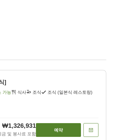
식]
소 가능
식사
조식
조식 (일본식 레스토랑)
₩1,326,931
예약
세금 및 봉사료 포함