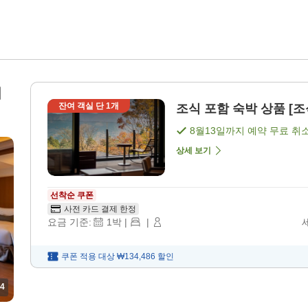
위
잔여 객실 단
1
개
조식 포함 숙박 상품 [조
8월13일
까지 예약 무료 취
상세 보기
선착순 쿠폰
사전 카드 결제 한정
요금 기준:
1
박
|
|
쿠폰 적용 대상
₩134,486
할인
4