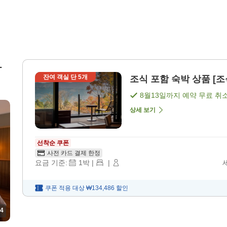
타
잔여 객실 단
5
개
조식 포함 숙박 상품 [조
8월13일
까지 예약 무료 취
상세 보기
선착순 쿠폰
사전 카드 결제 한정
요금 기준:
1
박
|
|
쿠폰 적용 대상
₩134,486
할인
4