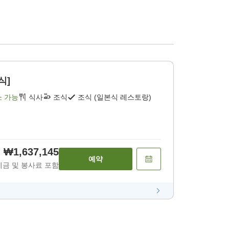
식]
소 가능
식사
조식
조식 (일본식 레스토랑)
₩1,637,145
예약
세금 및 봉사료 포함