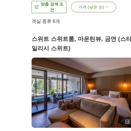
맞춤 검색 조
가격 (낮은 순)
건
객실 종류
6
개
스위트 스위트룸, 마운틴뷰, 금연 (스
일리시 스위트)