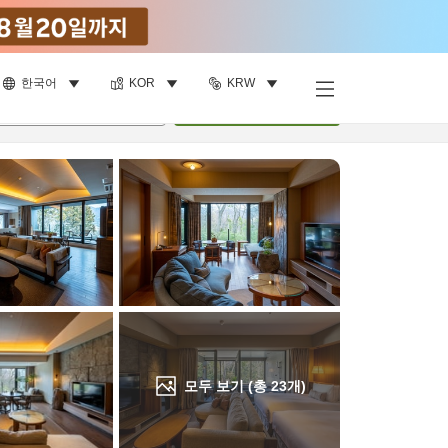
한국어
KOR
KRW
객실 보기
명
•
객실
1
개
검색
모두 보기 (총
23
개)