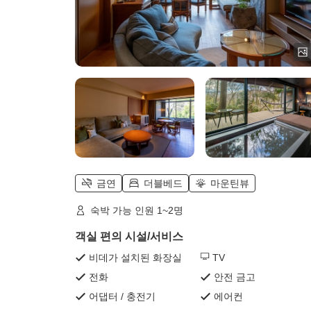
금연
더블베드
마운틴뷰
숙박 가능 인원 1~2명
객실 편의 시설/서비스
비데가 설치된 화장실
TV
전화
안전 금고
어댑터 / 충전기
에어컨