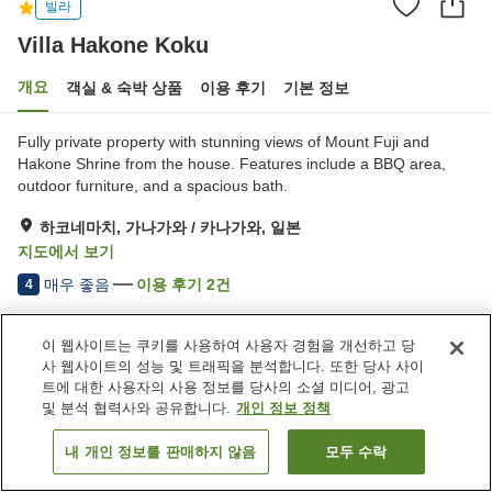
빌라
Villa Hakone Koku
개요
객실 & 숙박 상품
이용 후기
기본 정보
Fully private property with stunning views of Mount Fuji and
Hakone Shrine from the house. Features include a BBQ area,
outdoor furniture, and a spacious bath.
하코네마치, 가나가와 / 카나가와, 일본
지도에서 보기
매우 좋음
이용 후기
2
건
4
이 웹사이트는 쿠키를 사용하여 사용자 경험을 개선하고 당
숙소 편의 시설/서비스
사 웹사이트의 성능 및 트래픽을 분석합니다. 또한 당사 사이
주차장
바비큐 시설
트에 대한 사용자의 사용 정보를 당사의 소셜 미디어, 광고
및 분석 협력사와 공유합니다.
개인 정보 정책
홈
일본
가나가와 / 카나가와
하코네마치
Villa Hakone Koku
내 개인 정보를 판매하지 않음
모두 수락
객실 보기