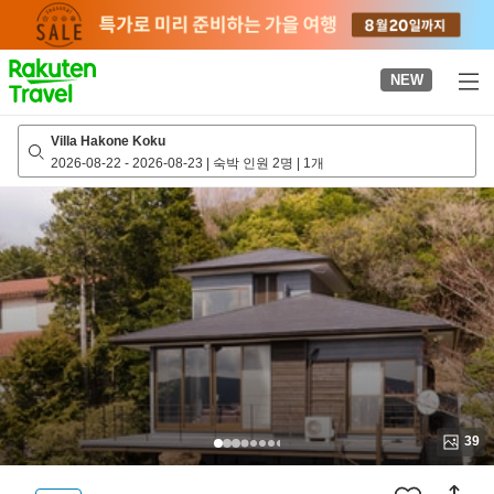
to
top
page
NEW
Villa Hakone Koku
2026-08-22
-
2026-08-23
|
숙박 인원 2명
|
1개
39