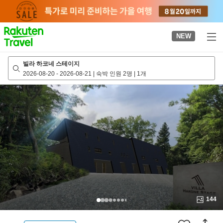
to
top
page
NEW
빌라 하코네 스테이지
2026-08-20
-
2026-08-21
|
숙박 인원 2명
|
1개
144