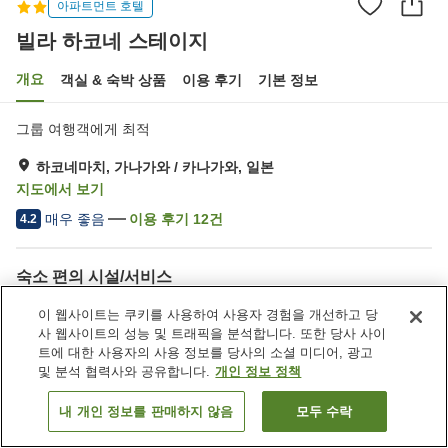
아파트먼트 호텔
빌라 하코네 스테이지
개요
객실 & 숙박 상품
이용 후기
기본 정보
그룹 여행객에게 최적
하코네마치, 가나가와 / 카나가와, 일본
지도에서 보기
매우 좋음
이용 후기
12
건
4.2
숙소 편의 시설/서비스
자동판매기
이 웹사이트는 쿠키를 사용하여 사용자 경험을 개선하고 당
사 웹사이트의 성능 및 트래픽을 분석합니다. 또한 당사 사이
트에 대한 사용자의 사용 정보를 당사의 소셜 미디어, 광고
홈
일본
가나가와 / 카나가와
하코네마치
및 분석 협력사와 공유합니다.
개인 정보 정책
빌라 하코네 스테이지
내 개인 정보를 판매하지 않음
모두 수락
객실 보기