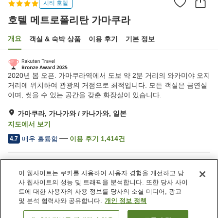
시티 호텔
호텔 메트로폴리탄 가마쿠라
개요
객실 & 숙박 상품
이용 후기
기본 정보
2020년 봄 오픈. 가마쿠라역에서 도보 약 2분 거리의 와카미야 오지
거리에 위치하여 관광의 거점으로 최적입니다. 모든 객실은 금연실
이며, 씻을 수 있는 공간을 갖춘 화장실이 있습니다.
가마쿠라, 가나가와 / 카나가와, 일본
지도에서 보기
매우 훌륭함
이용 후기
1,414
건
4.7
숙소 편의 시설/서비스
이 웹사이트는 쿠키를 사용하여 사용자 경험을 개선하고 당
Wi-Fi
역에서 도보 5분
사 웹사이트의 성능 및 트래픽을 분석합니다. 또한 당사 사이
완전 금연
지정된 흡연 공간
트에 대한 사용자의 사용 정보를 당사의 소셜 미디어, 광고
및 분석 협력사와 공유합니다.
개인 정보 정책
홈
일본
가나가와 / 카나가와
가마쿠라