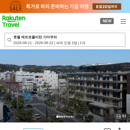
to
top
page
NEW
호텔 메트로폴리탄 가마쿠라
2026-08-21
-
2026-08-22
|
숙박 인원 2명
|
1개
51