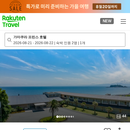
to
top
page
NEW
가마쿠라 프린스 호텔
2026-08-21
-
2026-08-22
|
숙박 인원 2명
|
1개
44