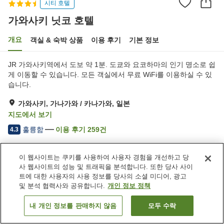
시티 호텔
가와사키 닛코 호텔
개요
객실 & 숙박 상품
이용 후기
기본 정보
JR 가와사키역에서 도보 약 1분. 도쿄와 요코하마의 인기 명소로 쉽
게 이동할 수 있습니다. 모든 객실에서 무료 WiFi를 이용하실 수 있
습니다.
가와사키, 가나가와 / 카나가와, 일본
지도에서 보기
훌륭함
이용 후기
259
건
4.3
이 웹사이트는 쿠키를 사용하여 사용자 경험을 개선하고 당
숙소 편의 시설/서비스
사 웹사이트의 성능 및 트래픽을 분석합니다. 또한 당사 사이
스파 / 미용실
레스토랑
트에 대한 사용자의 사용 정보를 당사의 소셜 미디어, 광고
라운지
바
및 분석 협력사와 공유합니다.
개인 정보 정책
내 개인 정보를 판매하지 않음
모두 수락
객실 보기
홈
일본
가나가와 / 카나가와
가와사키
가와사키 닛코 호텔