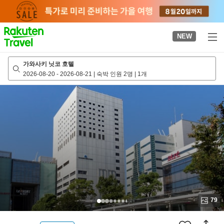
to
top
page
NEW
가와사키 닛코 호텔
2026-08-20
-
2026-08-21
|
숙박 인원 2명
|
1개
79