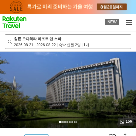
to
top
page
NEW
힐튼 오다와라 리조트 앤 스파
2026-08-21
-
2026-08-22
|
숙박 인원 2명
|
1개
156