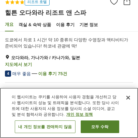
리조트 호텔
힐튼 오다와라 리조트 앤 스파
개요
객실 & 숙박 상품
이용 후기
기본 정보
도쿄에서 차로 1 시간! 약 10 종류의 다양한 수영장과 액티비티가
준비되어 있습니다! 하코네 관광에 딱!
오다와라, 가나가와 / 카나가와, 일본
지도에서 보기
매우 좋음
이용 후기
75
건
4
숙소 편의 시설/서비스
이 웹사이트는 쿠키를 사용하여 사용자 경험을 개선하고 당
주차장
암반욕
사 웹사이트의 성능 및 트래픽을 분석합니다. 또한 당사 사이
사우나
스파 / 미용실
트에 대한 사용자의 사용 정보를 당사의 소셜 미디어, 광고
및 분석 협력사와 공유합니다.
개인 정보 정책
홈
일본
가나가와 / 카나가와
오다와라
내 개인 정보를 판매하지 않음
모두 수락
객실 보기
힐튼 오다와라 리조트 앤 스파