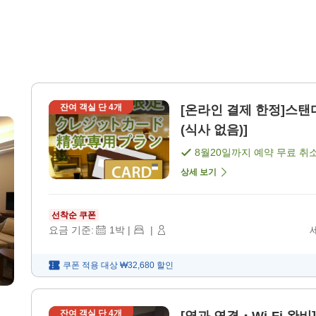
잔여 객실 단
4
개
[온라인 결제 한정]스탠
(식사 없음)]
8월20일
까지 예약 무료 취
상세 보기
선착순 쿠폰
요금 기준:
1
박
|
|
쿠폰 적용 대상
₩32,680
할인
잔여 객실 단
4
개