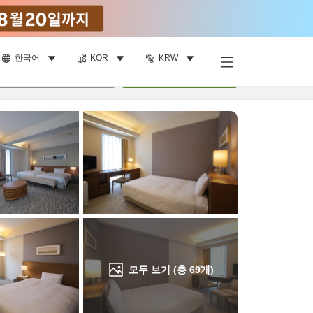
한국어
KOR
KRW
객실 보기
명
•
객실
1
개
검색
모두 보기 (총
69
개)