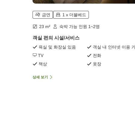
금연
1 x 더블베드
23 m²
숙박 가능 인원 1~2명
객실 편의 시설/서비스
욕실 및 화장실 있음
객실 내 인터넷 이용 
TV
전화
책상
옷장
상세 보기