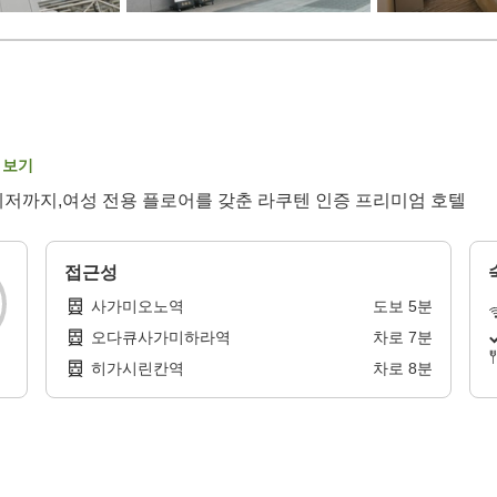
 보기
레저까지,여성 전용 플로어를 갖춘 라쿠텐 인증 프리미엄 호텔
접근성
사가미오노역
도보
5
분
오다큐사가미하라역
차로
7
분
히가시린칸역
차로
8
분