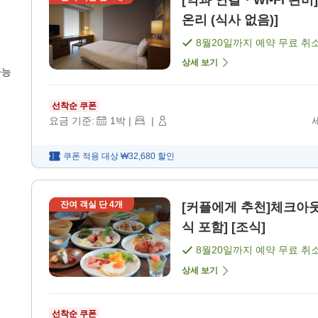
[역과 연결・Wi-Fi 완
온리 (식사 없음)]
8월20일
까지 예약 무료 취
상세 보기
가능
선착순 쿠폰
요금 기준:
1
박
|
|
쿠폰 적용 대상
₩32,680
할인
잔여 객실 단
4
개
[커플에게 추천]체크아웃
식 포함] [조식]
8월20일
까지 예약 무료 취
상세 보기
선착순 쿠폰