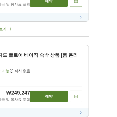
예약
세금 및 봉사료 포함
 보기
다드 플로어 베이직 숙박 상품 [룸 온리
소 가능
식사 없음
₩249,247
예약
세금 및 봉사료 포함