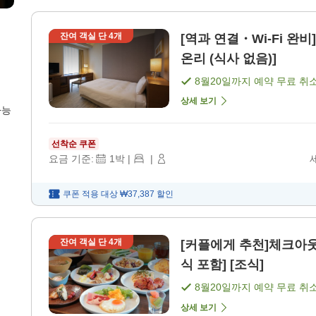
잔여 객실 단
4
개
[역과 연결・Wi-Fi 완
온리 (식사 없음)]
8월20일
까지 예약 무료 취
상세 보기
가능
선착순 쿠폰
요금 기준:
1
박
|
|
쿠폰 적용 대상
₩37,387
할인
잔여 객실 단
4
개
[커플에게 추천]체크아웃
식 포함] [조식]
8월20일
까지 예약 무료 취
상세 보기