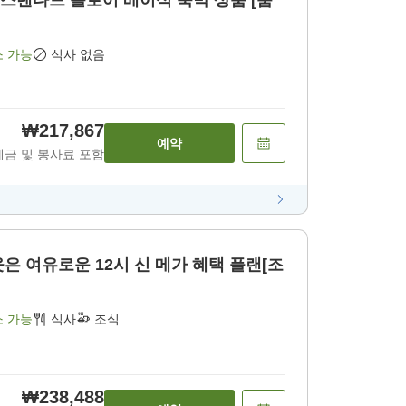
비]스탠다드 플로어 베이식 숙박 상품 [룸
소 가능
식사 없음
₩217,867
예약
세금 및 봉사료 포함
은 여유로운 12시 신 메가 혜택 플랜[조
소 가능
식사
조식
₩238,488