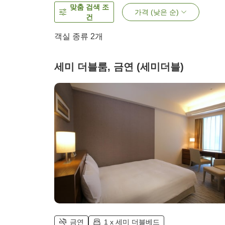
맞춤 검색 조
가격 (낮은 순)
건
객실 종류
2
개
세미 더블룸, 금연 (세미더블)
금연
1 x 세미 더블베드