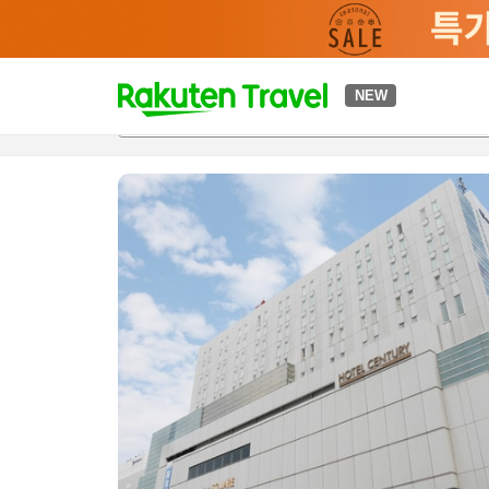
t
NEW
개요
객실 & 숙박 상품
이용 후기
편의 시설/서비스
o
p
P
a
g
e
_
s
e
a
r
c
h