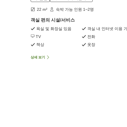
22 m²
숙박 가능 인원 1~2명
객실 편의 시설/서비스
욕실 및 화장실 있음
객실 내 인터넷 이용 
TV
전화
책상
옷장
상세 보기