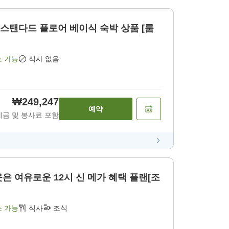
비]스탠다드 플로어 베이식 숙박 상품 [룸
소 가능
식사 없음
₩249,247
예약
세금 및 봉사료 포함
은 여유로운 12시 신 메가 혜택 플랜[조
소 가능
식사
조식