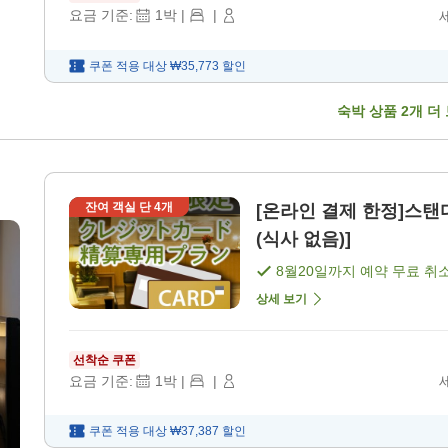
요금 기준:
1
박
|
|
쿠폰 적용 대상
₩35,773
할인
숙박 상품
2
개 더
잔여 객실 단
4
개
[온라인 결제 한정]스탠
(식사 없음)]
8월20일
까지 예약 무료 취
상세 보기
선착순 쿠폰
요금 기준:
1
박
|
|
쿠폰 적용 대상
₩37,387
할인